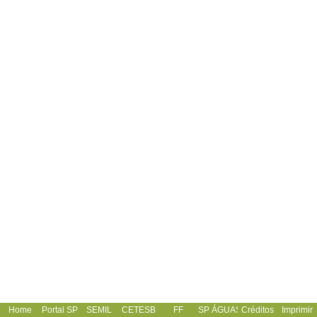
Home
Portal SP
SEMIL
CETESB
FF
SP ÁGUAS
Créditos
Imprimir