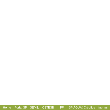
Home
Portal SP
SEMIL
CETESB
FF
SP ÁGUAS
Créditos
Imprimir