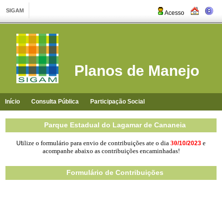
Acesso
Planos de Manejo
Início
Consulta Pública
Participação Social
Parque Estadual do Lagamar de Cananeia
ilize
o formulário para envio de contribuições ate o dia
30
e
Ut
/
10/2023
acompanhe abaixo as contribuições encaminhadas!
Formulário de Contribuições