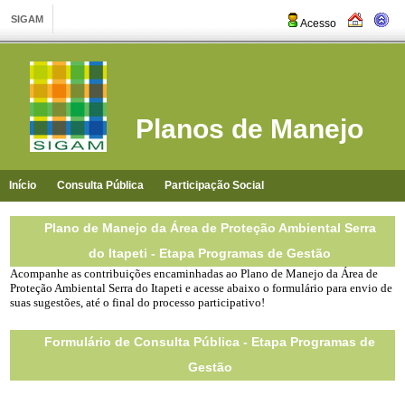
Acesso
Planos de Manejo
Início
Consulta Pública
Participação Social
Plano de Manejo da Área de Proteção Ambiental Serra
do Itapeti - Etapa Programas de Gestão
Acompanhe as contribuições encaminhadas ao Plano de Manejo da Área de
Proteção Ambiental Serra do Itapeti e
acesse
abaixo o formulário para envio de
suas sugestões,
até o final do processo participativo
!
Formulário de Consulta Pública - Etapa Programas de
Gestão