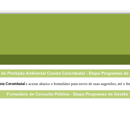
 de Proteção Ambiental Cuesta Corumbataí - Etapa Programas de
e
acesse
abaixo o formulário para envio de suas sugestões,
até o fi
esta Corumbataí
Formulário de Consulta Pública - Etapa Programas de Gestão