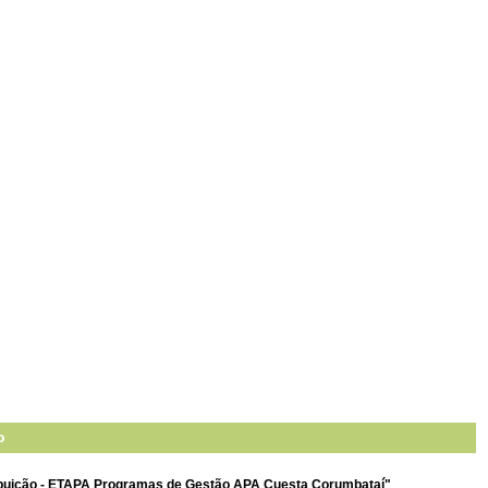
o
buição - ETAPA Programas de Gestão APA Cuesta Corumbataí"
.