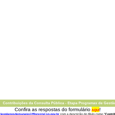
Contribuições da Consulta Pública - Etapa Programas de Gestã
Confira as respostas do formulário
!
AQUI
leoplanosdemanejo@fflorestal.sp.gov.br
com a descrição do título como "
Contri