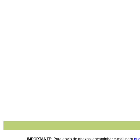
IMPORTANTE:
Para envio de anexos, encaminhar e-mail para
nuc