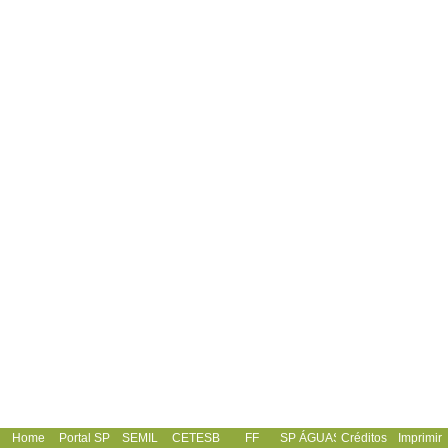
Home
Portal SP
SEMIL
CETESB
FF
SP ÁGUAS
Créditos
Imprimir