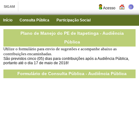
Acesso
Início
Consulta Pública
Participação Social
Plano de Manejo do PE de Itapetinga - Audiência
Pública
ilize
o formulário para envio de sugestões
e acompanhe abaixo as
Ut
contribuições encaminhadas.
São previstos cinco (05) dias para contribuições após a Audiência Pública,
portanto até o dia 17 de maio de 2018!
Formulário de Consulta Pública - Audiência Pública