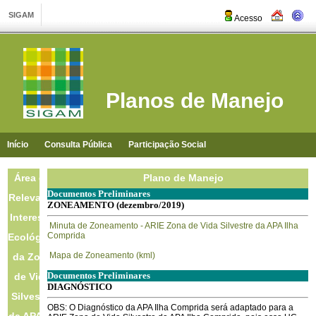
Acesso
Planos de Manejo
Início
Consulta Pública
Participação Social
Área de
Plano de Manejo
Documentos Preliminares
Relevante
ZONEAMENTO (dezembro/2019)
Interesse
Minuta de Zoneamento - ARIE Zona de Vida Silvestre da APA Ilha
Comprida
Ecológico
Mapa de Zoneamento (kml)
da Zona
Documentos Preliminares
de Vida
DIAGNÓSTICO
Silvestre
OBS: O Diagnóstico da APA Ilha Comprida será adaptado para a