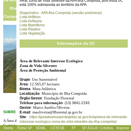
da APA da
ARIE Zona de Vida Silvestre da APA Ilha Comprida, pois essa UC
está 100% sobreposta ao território da APA.
Ilha
Diagnóstico - APA Ilha Comprida (versão preliminar)
Comprida
Lista Anfíbios
Lista Avifauna
Lista Mamíferos
Lista Répteis
Lista Vegetação
Informações da UC
Área de Relevante Interesse Ecológico
Zona de Vida Silvestre
Área de Proteção Ambiental
: Uso Sustentável
Grupo
: 12.565,07 hectares
Área
: Mata Atlântica
Bioma
: Município de Ilha Comprida
Localização
: Fundação Florestal
Órgão Gestor
Telefone
para informaçã
:
o
(13) 3841-2193
:
Marco Aurélio Oliveira
Gestor
SOBRE A ARIE
:
maoliveira@fflorestal.sp.gov.br
E-mail
:
Site
https://guiadeareasprotegidas.sp.gov.br/ap/area-de-relevante-
A Área de Relevante Interesse Ecológico da APA da Ilha
interesse-ecologico-zona-de-vida-silvestre-da-ilha-comprida/
Comprida, criada em 1989 por meio do Decreto N° 30.817,
Home
Portal SP
SEMIL
CETESB
FF
SP ÁGUAS
Créditos
Imprimir
ocupa uma área de 12.565,07 hectares no município de Ilha