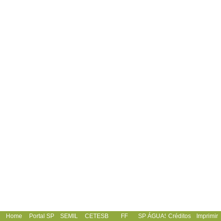
Home
Portal SP
SEMIL
CETESB
FF
SP ÁGUAS
Créditos
Imprimir