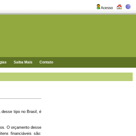
Acesso
gias
Saiba Mais
Contato
 desse tipo no Brasil, é
ios. O orçamento desse
ens financiáveis são: