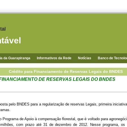
tal
tável
ia da Guarapiranga
Informativos da Rede
Notícias
Banco de Tecnolo
Crédito para Financiamento de Reservas Legais do BNDES
FINANCIAMENTO DE RESERVAS LEGAIS DO BNDES
osta pelo BNDES para a regularização de reservas Legais, primeira iniciativa
ramas.
 Programa de Apoio à compensação florestal, que é voltado para agronegóc
milhões, com prazo até 31 de dezembro de 2012. Nesse programa, os it