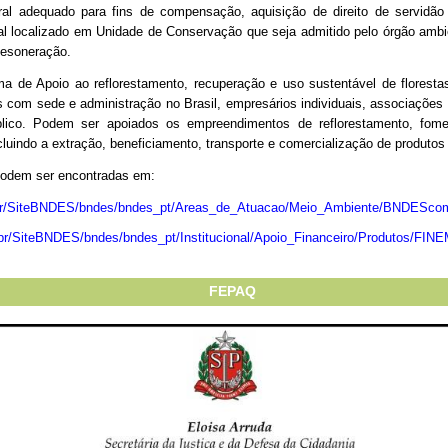
ral adequado para fins de compensação, aquisição de direito de servidão 
ral localizado em Unidade de Conservação que seja admitido pelo órgão am
desoneração.
 de Apoio ao reflorestamento, recuperação e uso sustentável de floresta
s com sede e administração no Brasil, empresários individuais, associaçõe
público. Podem ser apoiados os empreendimentos de reflorestamento, fome
ncluindo a extração, beneficiamento, transporte e comercialização de produtos 
podem ser encontradas em
:
.br/SiteBNDES/bndes/bndes_pt/Areas_de_Atuacao/Meio_Ambiente/BNDEScomp
.br/SiteBNDES/bndes/bndes_pt/Institucional/Apoio_Financeiro/Produtos/FIN
FEPAQ