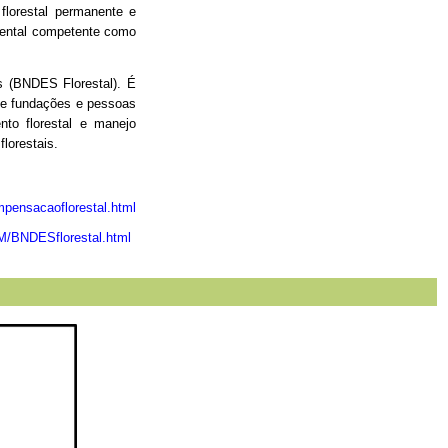
florestal permanente e
biental competente como
s (BNDES Florestal). É
s e fundações e pessoas
nto florestal e manejo
florestais.
ensacaoflorestal.html
EM/BNDESflorestal.html