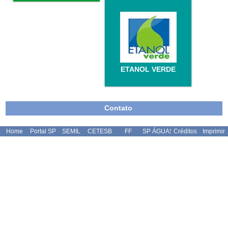
ETANOL VERDE
Contato
Home
Portal SP
SEMIL
CETESB
FF
SP ÁGUAS
Créditos
Imprimir