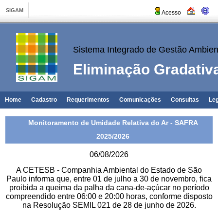
Acesso
Sistema Integrado de Gestão Ambien
Eliminação Gradativ
Home
Cadastro
Requerimentos
Comunicações
Consultas
Leg
Monitoramento de Umidade Relativa do Ar - SAFRA
2025/2026
06/08/2026
A CETESB - Companhia Ambiental do Estado de São
Paulo informa que, entre 01 de julho a 30 de novembro, fica
proibida a queima da palha da cana-de-açúcar no período
compreendido entre 06:00 e 20:00 horas, conforme disposto
na Resolução SEMIL 021 de 28 de junho de 2026.