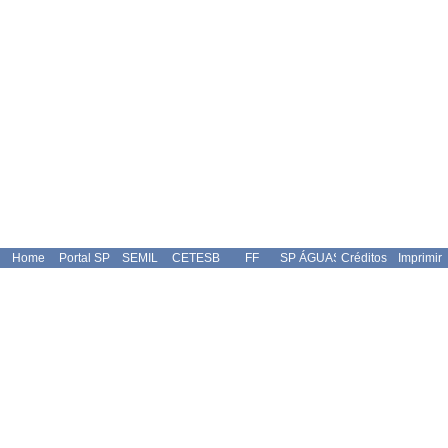
Home
Portal SP
SEMIL
CETESB
FF
SP ÁGUAS
Créditos
Imprimir