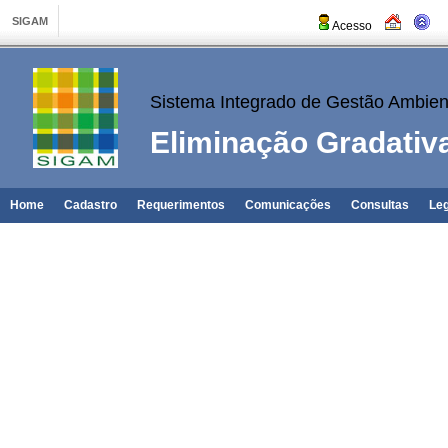
Acesso
Sistema Integrado de Gestão Ambien
Eliminação Gradativ
Home
Cadastro
Requerimentos
Comunicações
Consultas
Leg