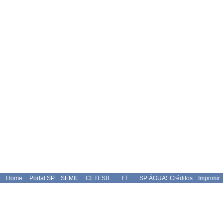
Home
Portal SP
SEMIL
CETESB
FF
SP ÁGUAS
Créditos
Imprimir