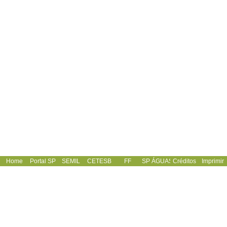
Home
Portal SP
SEMIL
CETESB
FF
SP ÁGUAS
Créditos
Imprimir