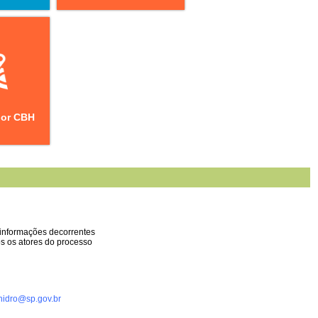
por CBH
informações decorrentes
os os atores do processo
ehidro@sp.gov.br