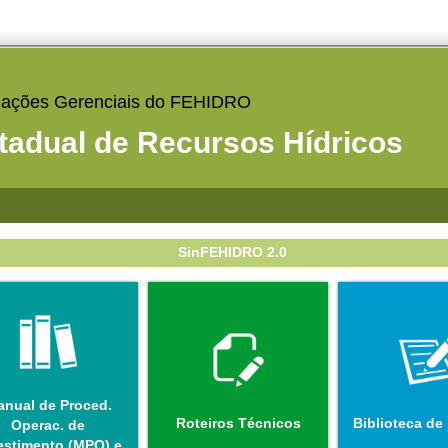
mações Gerenciais do FEHIDRO
adual de Recursos Hídricos
SinFEHIDRO 2.0
nual de Proced.
Roteiros Técnicos
Biblioteca de
Operac. de
estimento (MPO) e