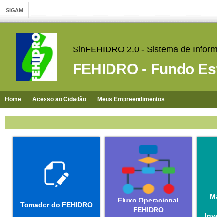
SinFEHIDRO 2.0 - Sistema de Infor
FEHIDRO - Fundo Est
Home
Acesso ao Cidadão
Meus Empreendimentos
Ma
Fluxo Operacional
Tomador do FEHIDRO
FEHIDRO
Inv