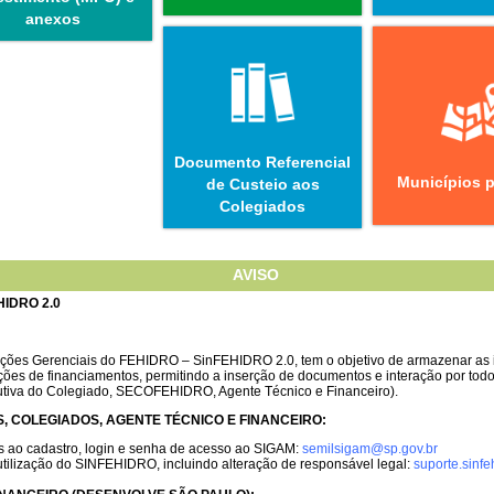
anexos
Documento Referencial
Municípios 
de Custeio aos
Colegiados
AVISO
HIDRO 2.0
ções Gerenciais do FEHIDRO – SinFEHIDRO 2.0, tem o objetivo de armazenar as 
ções de financiamentos, permitindo a inserção de documentos e interação por tod
utiva do Colegiado, SECOFEHIDRO, Agente Técnico e Financeiro).
 COLEGIADOS, AGENTE TÉCNICO E FINANCEIRO:
es ao cadastro, login e senha de acesso ao SIGAM:
semilsigam@sp.gov.br
utilização do SINFEHIDRO, incluindo alteração de responsável legal:
suporte.sinf